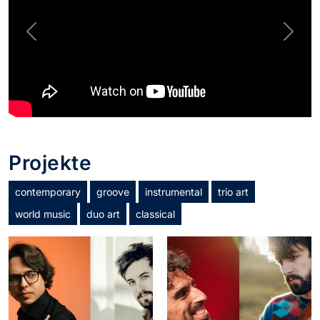
Previous
Next
Projekte
contemporary
groove
instrumental
trio art
world music
duo art
classical