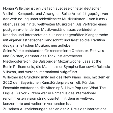
Florian Willeitner ist ein vielfach ausgezeichneter deutscher
Violinist, Komponist und Arrangeur. Seine Arbeit ist geprägt von
der Verbindung unterschiedlichster Musikkulturen – von Klassik
über Jazz bis hin zu weltweiten Musikstilen. Als Vertreter eines
postgenre-orientierten Musikverständnisses verbindet er
Kreation und Interpretation zu einer zeitgemäßen Klangsprache
mit eigener ästhetischer Handschrift und lässt so die Tradition
des ganzheitlichen Musikers neu aufleben.
Seine Werke entstanden für renommierte Orchester, Festivals
und Solisten, darunter das Tonkünstlerorchester
Niederösterreich, die Salzburger Mozartwoche, Jazz at the
Berlin Philharmonic, die Mannheimer Symphoniker sowie Rolando
Villazón, und werden international aufgeführt.
Willeitner ist Gründungsmitglied des New Piano Trios, mit dem er
2022 den Bayerischen Kunstförderpreis erhielt. Für das
Ensemble entstanden die Alben np3, I love Pop und What The
Fugue. Bis vor kurzem war er Primarius des international
renommierten vision string quartet, mit dem er weltweit
konzertierte und weiterhin verbunden ist.
Zu seinen Auszeichnungen zählen der 2. Preis der International