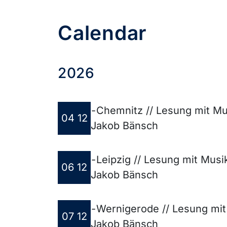
Calendar
2026
-
Chemnitz // Lesung mit Mu
04 12
Jakob Bänsch
-
Leipzig // Lesung mit Mus
06 12
Jakob Bänsch
-
Wernigerode // Lesung mit
07 12
Jakob Bänsch