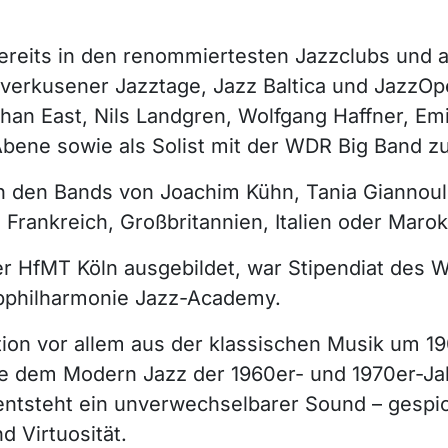
bereits in den renommiertesten Jazzclubs und a
everkusener Jazztage, Jazz Baltica und JazzOpe
han East, Nils Landgren, Wolfgang Haffner, Em
bene sowie als Solist mit der WDR Big Band 
in den Bands von Joachim Kühn, Tania Giannou
 Frankreich, Großbritannien, Italien oder Marok
r HfMT Köln ausgebildet, war Stipendiat des
bphilharmonie Jazz-Academy.
tion vor allem aus der klassischen Musik um 19
ie dem Modern Jazz der 1960er- und 1970er-Jah
entsteht ein unverwechselbarer Sound – gespic
d Virtuosität.