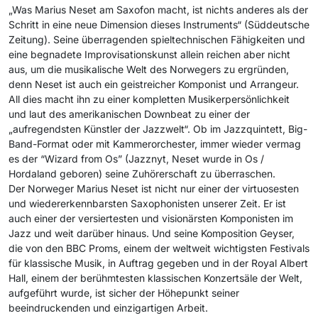
„Was Marius Neset am Saxofon macht, ist nichts anderes als der
Schritt in eine neue Dimension dieses Instruments“ (Süddeutsche
Zeitung). Seine überragenden spieltechnischen Fähigkeiten und
eine begnadete Improvisationskunst allein reichen aber nicht
aus, um die musikalische Welt des Norwegers zu ergründen,
denn Neset ist auch ein geistreicher Komponist und Arrangeur.
All dies macht ihn zu einer kompletten Musikerpersönlichkeit
und laut des amerikanischen Downbeat zu einer der
„aufregendsten Künstler der Jazzwelt“. Ob im Jazzquintett, Big-
Band-Format oder mit Kammerorchester, immer wieder vermag
es der “Wizard from Os” (Jazznyt, Neset wurde in Os /
Hordaland geboren) seine Zuhörerschaft zu überraschen.
Der Norweger Marius Neset ist nicht nur einer der virtuosesten
und wiedererkennbarsten Saxophonisten unserer Zeit. Er ist
auch einer der versiertesten und visionärsten Komponisten im
Jazz und weit darüber hinaus. Und seine Komposition Geyser,
die von den BBC Proms, einem der weltweit wichtigsten Festivals
für klassische Musik, in Auftrag gegeben und in der Royal Albert
Hall, einem der berühmtesten klassischen Konzertsäle der Welt,
aufgeführt wurde, ist sicher der Höhepunkt seiner
beeindruckenden und einzigartigen Arbeit.