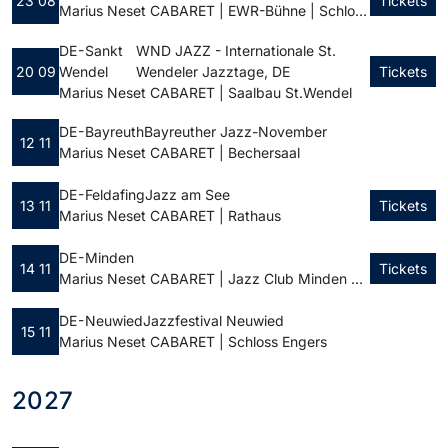
23 08
Tickets
Marius Neset CABARET | EWR-Bühne | Schlossplatz
DE - Sankt
WND JAZZ - Internationale St.
20 09
Wendel
Wendeler Jazztage, DE
Tickets
Marius Neset CABARET | Saalbau St.Wendel
DE - Bayreuth
Bayreuther Jazz-November
12 11
Marius Neset CABARET | Bechersaal
DE - Feldafing
Jazz am See
13 11
Tickets
Marius Neset CABARET | Rathaus
DE - Minden
14 11
Tickets
Marius Neset CABARET | Jazz Club Minden e.V.
DE - Neuwied
Jazzfestival Neuwied
15 11
Marius Neset CABARET | Schloss Engers
2027