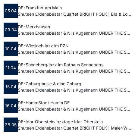
DE - Frankfurt am Main
05 04
Shuteen Erdenebaatar Quartet BRIGHT FOLK | Ella & Louis Jazz Club im Holzhausenschlösschen
DE - Merzhausen
09 04
Shuteen Erdenebaatar & Nils Kugelmann UNDER THE SAME STARS | FORUM Merzhausen
DE - Wiesloch
Jazz im PZN
10 04
Shuteen Erdenebaatar & Nils Kugelmann UNDER THE SAME STARS | Festhalle am Psychiatrischen Zentrum Nordbaden
DE - Sonneberg
Jazz im Rathaus Sonneberg
11 04
Shuteen Erdenebaatar & Nils Kugelmann UNDER THE SAME STARS | Stadtverwaltung Sonneberg Amt Kultur Sport Soziales
DE - Coburg
music & dine Coburg
15 04
Shuteen Erdenebaatar & Nils Kugelmann UNDER THE SAME STARS | Foyer | Wohnbau Stadt Coburg
DE - Hamm
Stadt Hamm DE
16 04
Shuteen Erdenebaatar & Nils Kugelmann UNDER THE SAME STARS | Kurhaus Bad Hamm
DE - Idar-Oberstein
Jazztage Idar-Oberstein
28 05
Shuteen Erdenebaatar Quartet BRIGHT FOLK | Maler-Wild-Weg