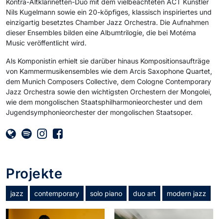
Kontra-Altklarinetten-Duo mit dem vielbeachteten ACT Künstler
Nils Kugelmann sowie ein 20-köpfiges, klassisch inspiriertes und
einzigartig besetztes Chamber Jazz Orchestra. Die Aufnahmen
dieser Ensembles bilden eine Albumtrilogie, die bei Motéma
Music veröffentlicht wird.
Als Komponistin erhielt sie darüber hinaus Kompositionsaufträge
von Kammermusikensembles wie dem Arcis Saxophone Quartet,
dem Munich Composers Collective, dem Cologne Contemporary
Jazz Orchestra sowie den wichtigsten Orchestern der Mongolei,
wie dem mongolischen Staatsphilharmonieorchester und dem
Jugendsymphonieorchester der mongolischen Staatsoper.
Projekte
jazz
contemporary
solo piano
duo art
modern jazz