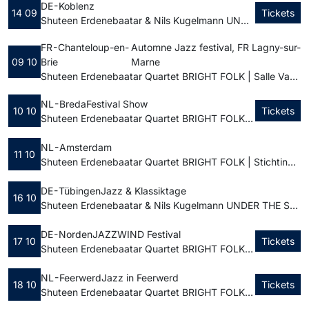
DE - Koblenz
14 09
Tickets
Shuteen Erdenebaatar & Nils Kugelmann UNDER THE SAME STARS | Cafe Hahn
FR - Chanteloup-en-
Automne Jazz festival, FR Lagny-sur-
09 10
Brie
Marne
Shuteen Erdenebaatar Quartet BRIGHT FOLK | Salle Van Dongen
NL - Breda
Festival Show
10 10
Tickets
Shuteen Erdenebaatar Quartet BRIGHT FOLK | Holland Casino Breda
NL - Amsterdam
11 10
Shuteen Erdenebaatar Quartet BRIGHT FOLK | Stichting BIMHUIS
DE - Tübingen
Jazz & Klassiktage
16 10
Shuteen Erdenebaatar & Nils Kugelmann UNDER THE SAME STARS | C. Bechstein Centrum Tübingen
DE - Norden
JAZZWIND Festival
17 10
Tickets
Shuteen Erdenebaatar Quartet BRIGHT FOLK | Forum der KVHS in Norden
NL - Feerwerd
Jazz in Feerwerd
18 10
Tickets
Shuteen Erdenebaatar Quartet BRIGHT FOLK | Kerk Feerwerd⛪