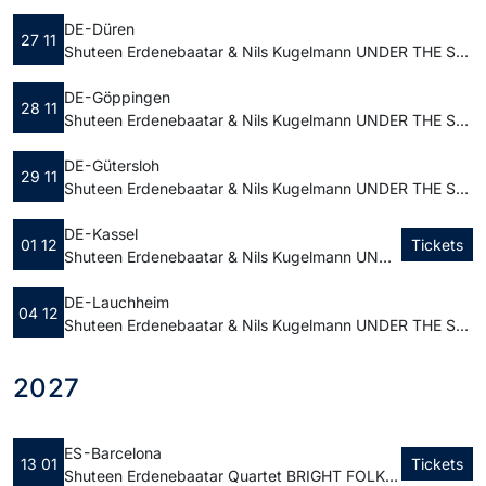
DE - Düren
27 11
Shuteen Erdenebaatar & Nils Kugelmann UNDER THE SAME STARS | KOMM Jugend- und Kulturzentrum Düren
DE - Göppingen
28 11
Shuteen Erdenebaatar & Nils Kugelmann UNDER THE SAME STARS | Altes E-Werk
DE - Gütersloh
29 11
Shuteen Erdenebaatar & Nils Kugelmann UNDER THE SAME STARS | Theater Gütersloh
DE - Kassel
01 12
Tickets
Shuteen Erdenebaatar & Nils Kugelmann UNDER THE SAME STARS | Theaterstübchen
DE - Lauchheim
04 12
Shuteen Erdenebaatar & Nils Kugelmann UNDER THE SAME STARS | Schloß Kapfenburg
2027
ES - Barcelona
13 01
Tickets
Shuteen Erdenebaatar Quartet BRIGHT FOLK | Jamboree SALA