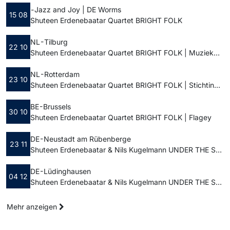
-
Jazz and Joy | DE Worms
15 08
Shuteen Erdenebaatar Quartet BRIGHT FOLK
NL - Tilburg
22 10
Shuteen Erdenebaatar Quartet BRIGHT FOLK | Muziekpodium Paradox
NL - Rotterdam
23 10
Shuteen Erdenebaatar Quartet BRIGHT FOLK | Stichting LantarenVenster
BE - Brussels
30 10
Shuteen Erdenebaatar Quartet BRIGHT FOLK | Flagey
DE - Neustadt am Rübenberge
23 11
Shuteen Erdenebaatar & Nils Kugelmann UNDER THE SAME STARS | Schloss Landestrost / Großer Saal
DE - Lüdinghausen
04 12
Shuteen Erdenebaatar & Nils Kugelmann UNDER THE SAME STARS | Burg Vischering
Mehr anzeigen