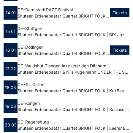
DE - Darmstadt
DAZZ Festival
14 01
Tickets
Shuteen Erdenebaatar Quartet BRIGHT FOLK | Centralstation
DE - Stuttgart
15 01
Shuteen Erdenebaatar Quartet BRIGHT FOLK | BIX Jazzclub
DE - Dötlingen
16 01
Tickets
Shuteen Erdenebaatar Quartet BRIGHT FOLK | Kultur hinterm Feld
DE - Waldshut-Tiengen
Jazz über den Dächern
13 02
Shuteen Erdenebaatar & Nils Kugelmann UNDER THE SAME STARS | Schloss Tiengen
CH - St. Gallen
18 03
Shuteen Erdenebaatar Quartet BRIGHT FOLK | KultBau
DE - Köngen
19 03
Shuteen Erdenebaatar Quartet BRIGHT FOLK | Schloss Köngen
DE - Regensburg
20 03
Shuteen Erdenebaatar Quartet BRIGHT FOLK | Leerer Beutel