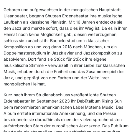
Geboren und aufgewachsen in der mongolischen Hauptstadt
Ulaanbaatar, begann Shuteen Erdenebaatar ihre musikalische
Laufbahn als klassische Pianistin. Mit 16 Jahren entdeckte sie
den Jazz und merkte sofort, dass dies ihr Weg ist. Da es in ihrer
Heimat noch keine Möglichkeit gab, diesen weiterzugehen,
schloss sie zunächst ihr Bachelorstudium in klassischer
Komposition ab und zog dann 2018 nach München, um ein
Doppelmasterstudium in Jazzklavier und Jazzkomposition zu
absolvieren. Dort fand sie Stück für Stück ihre eigene
musikalische Stimme – verwurzelt in ihrer Liebe zur klassischen
Musik, erhoben durch die Freiheit und das Zusammenspiel des
Jazz, und geprägt von den Farben und der Weite ihrer
mongolischen Heimat.
Kurz nach ihrem Studienabschluss veröffentlichte Shuteen
Erdenebaatar im September 2023 ihr Debütalbum Rising Sun
beim renommierten amerikanischen Label Motéma Music. Das
Album erntete internationale Anerkennung, und die Presse
bezeichnete sie daraufhin als einen der vielversprechendsten
aufstrebenden Stars der europäischen Jazzszene. Das Publikum
feierte sie gleichermaßen, was zu zahlreichen ausverkauften