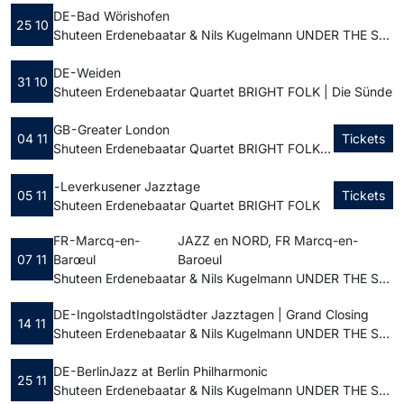
DE - Bad Wörishofen
25 10
Shuteen Erdenebaatar & Nils Kugelmann UNDER THE SAME STARS | Haus zum Gugger
DE - Weiden
31 10
Shuteen Erdenebaatar Quartet BRIGHT FOLK | Die Sünde
GB - Greater London
04 11
Tickets
Shuteen Erdenebaatar Quartet BRIGHT FOLK | Ronnie Scott’s Jazz Club
-
Leverkusener Jazztage
05 11
Tickets
Shuteen Erdenebaatar Quartet BRIGHT FOLK
FR - Marcq-en-
JAZZ en NORD, FR Marcq-en-
07 11
Barœul
Baroeul
Shuteen Erdenebaatar & Nils Kugelmann UNDER THE SAME STARS | Theatre da la Rianderie
DE - Ingolstadt
Ingolstädter Jazztagen | Grand Closing
14 11
Shuteen Erdenebaatar & Nils Kugelmann UNDER THE SAME STARS | Stadttheater-Festsaal Ingolstadt
DE - Berlin
Jazz at Berlin Philharmonic
25 11
Shuteen Erdenebaatar & Nils Kugelmann UNDER THE SAME STARS | Berliner Philharmonie