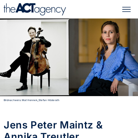
Bildnachweis: Mat Hennek_Stefan Höderath
Jens Peter Maintz &
Annika Treutler