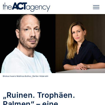
Bildnachweis: Mathias Bothor_Stefan Höderath
„Ruinen. Trophäen.
Palmen“ – eine