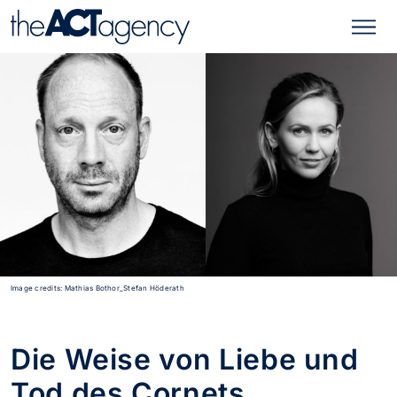
Image credits: Mathias Bothor_Stefan Höderath
Die Weise von Liebe und
Tod des Cornets