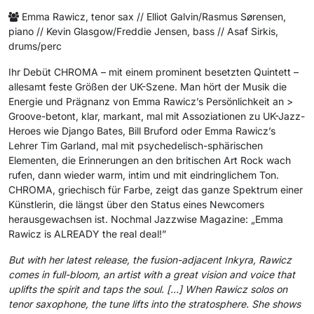
Emma Rawicz, tenor sax // Elliot Galvin/Rasmus Sørensen,
piano // Kevin Glasgow/Freddie Jensen, bass // Asaf Sirkis,
drums/perc
Ihr Debüt CHROMA – mit einem prominent besetzten Quintett –
allesamt feste Größen der UK-Szene. Man hört der Musik die
Energie und Prägnanz von Emma Rawicz’s Persönlichkeit an >
Groove-betont, klar, markant, mal mit Assoziationen zu UK-Jazz-
Heroes wie Django Bates, Bill Bruford oder Emma Rawicz’s
Lehrer Tim Garland, mal mit psychedelisch-sphärischen
Elementen, die Erinnerungen an den britischen Art Rock wach
rufen, dann wieder warm, intim und mit eindringlichem Ton.
CHROMA, griechisch für Farbe, zeigt das ganze Spektrum einer
Künstlerin, die längst über den Status eines Newcomers
herausgewachsen ist. Nochmal Jazzwise Magazine: „Emma
Rawicz is ALREADY the real deal!”
But with her latest release, the fusion-adjacent Inkyra, Rawicz
comes in full-bloom, an artist with a great vision and voice that
uplifts the spirit and taps the soul. […] When Rawicz solos on
tenor saxophone, the tune lifts into the stratosphere. She shows