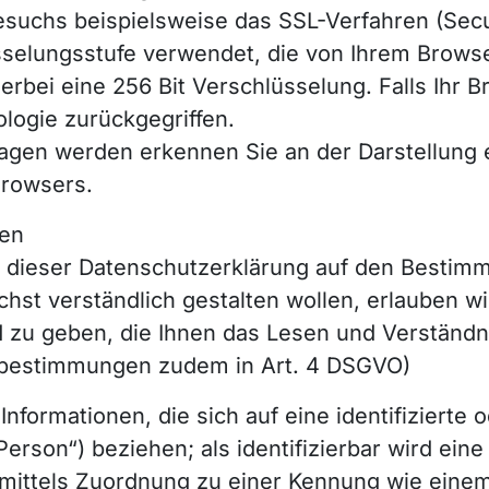
esuchs beispielsweise das SSL-Verfahren (Sec
sselungsstufe verwendet, die von Ihrem Browser
ierbei eine 256 Bit Verschlüsselung. Falls Ihr B
ologie zurückgegriffen.
ragen werden erkennen Sie an der Darstellung
Browsers.
nen
n dieser Datenschutzerklärung auf den Besti
hst verständlich gestalten wollen, erlauben wi
zu geben, die Ihnen das Lesen und Verständnis
ffsbestimmungen zudem in Art. 4 DSGVO)
nformationen, die sich auf eine identifizierte o
erson“) beziehen; als identifizierbar wird ein
re mittels Zuordnung zu einer Kennung wie ei